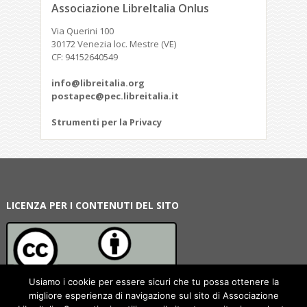
Associazione LibreItalia Onlus
Via Querini 100
30172 Venezia loc. Mestre (VE)
CF: 94152640549
info@libreitalia.org
postapec@pec.libreitalia.it
Strumenti per la Privacy
LICENZA PER I CONTENUTI DEL SITO
Usiamo i cookie per essere sicuri che tu possa ottenere la
migliore esperienza di navigazione sul sito di Associazione