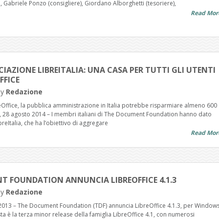
 Gabriele Ponzo (consigliere), Giordano Alborghetti (tesoriere),
Read Mor
CIAZIONE LIBREITALIA: UNA CASA PER TUTTI GLI UTENTI
FFICE
by
Redazione
eOffice, la pubblica amministrazione in Italia potrebbe risparmiare almeno 600
a, 28 agosto 2014 – I membri italiani di The Document Foundation hanno dato
breItalia, che ha l’obiettivo di aggregare
Read Mor
T FOUNDATION ANNUNCIA LIBREOFFICE 4.1.3
by
Redazione
2013 – The Document Foundation (TDF) annuncia LibreOffice 4.1.3, per Windows
a è la terza minor release della famiglia LibreOffice 4.1, con numerosi