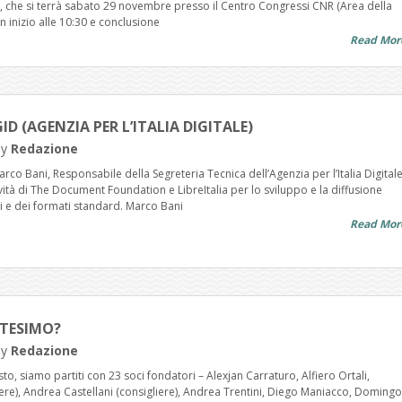
ce, che si terrà sabato 29 novembre presso il Centro Congressi CNR (Area della
n inizio alle 10:30 e conclusione
Read Mor
ID (AGENZIA PER L’ITALIA DIGITALE)
by
Redazione
o Bani, Responsabile della Segreteria Tecnica dell’Agenzia per l’Italia Digitale
ività di The Document Foundation e LibreItalia per lo sviluppo e la diffusione
li e dei formati standard. Marco Bani
Read Mor
NTESIMO?
by
Redazione
sto, siamo partiti con 23 soci fondatori – Alexjan Carraturo, Alfiero Ortali,
iere), Andrea Castellani (consigliere), Andrea Trentini, Diego Maniacco, Domingo