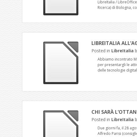
LibreItalia / LibreOffi
Ricerca) di Bologna, co
LIBREITALIA ALL’AG
Posted in
LibreItalia
Abbiamo incontrato Marc
per presentargli le att
delle tecnologie digita
CHI SARÀ L’OTTA
Posted in
LibreItalia
Due giorni fa, il 28 ago
Alfredo Parisi (consigl