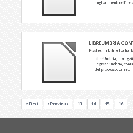
miglioramenti nell’area
LIBREUMBRIA CONT
Posted in
LibreItalia
LibreUmbria, il proget
Regione Umbria, contin
del processo. La sett
« First
‹ Previous
13
14
15
16