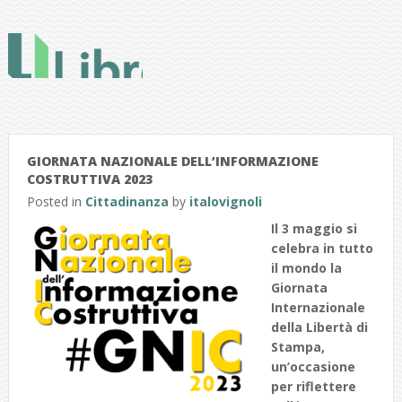
GIORNATA NAZIONALE DELL’INFORMAZIONE
COSTRUTTIVA 2023
Posted in
Cittadinanza
by
italovignoli
Il 3 maggio si
celebra in tutto
il mondo la
Giornata
Internazionale
della Libertà di
Stampa,
un’occasione
per riflettere