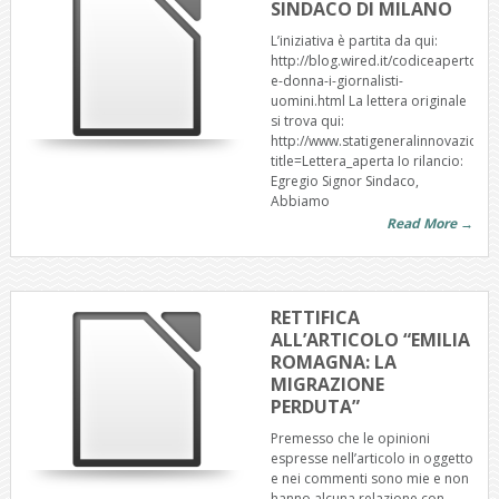
SINDACO DI MILANO
L’iniziativa è partita da qui:
http://blog.wired.it/codiceaperto/2
e-donna-i-giornalisti-
uomini.html La lettera originale
si trova qui:
http://www.statigeneralinnovazione.i
title=Lettera_aperta Io rilancio:
Egregio Signor Sindaco,
Abbiamo
Read More →
RETTIFICA
ALL’ARTICOLO “EMILIA
ROMAGNA: LA
MIGRAZIONE
PERDUTA”
Premesso che le opinioni
espresse nell’articolo in oggetto
e nei commenti sono mie e non
hanno alcuna relazione con