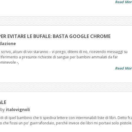
Read Mor
ER EVITARE LE BUFALE: BASTA GOOGLE CHROME
dazione
 scrivo, alcuni di voi staranno – vi prego, ditemi di no, ricevendo messaggi su
ferimento a presunte richieste di sangue per bambini ammalati da far
minevole -,
Read Mor
ALE
by
italovignoli
di di quel bambino che ti spediva lettere con interminabili liste di libri. Detto fr
che fossi un po’ guerrafondaio, perché invece dei libri mi portavi solo pistole