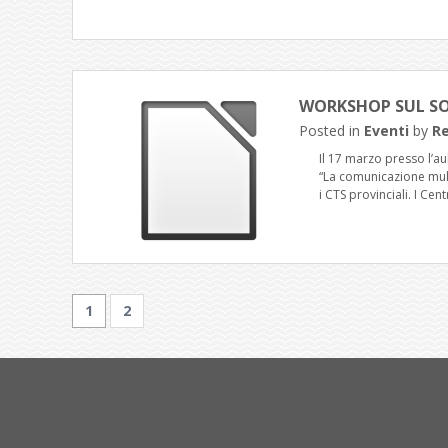
WORKSHOP SUL SOF
Posted in
Eventi
by
R
Il 17 marzo presso l’a
“La comunicazione multi
i CTS provinciali. I Centr
1
2