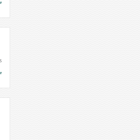
e
S
e