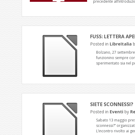
precedente all’introduzi
FUSS: LETTERA AP
Posted in
LibreItalia
Bolzano, 27 settembre 
funzionino sempre corr
sperimentato sia nel p
SIETE SCONNESSI?
Posted in
Eventi
by
R
Sabato 13 maggio presso
sconnessi?” organizzato
L’incontro rivolto ai ge