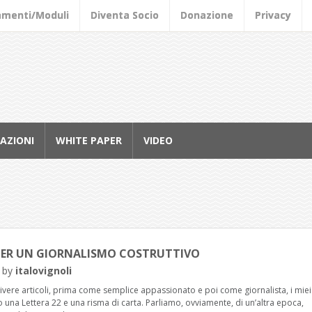
amenti/Moduli
Diventa Socio
Donazione
Privacy
AZIONI
WHITE PAPER
VIDEO
PER UN GIORNALISMO COSTRUTTIVO
by
italovignoli
ivere articoli, prima come semplice appassionato e poi come giornalista, i miei
o una Lettera 22 e una risma di carta. Parliamo, ovviamente, di un’altra epoca,