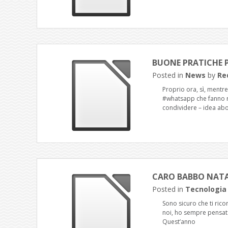
BUONE PRATICHE P
Posted in
News
by
Re
Proprio ora, sì, mentre
#whatsapp che fanno ri
condividere – idea abo
CARO BABBO NAT
Posted in
Tecnologia
Sono sicuro che ti ricor
noi, ho sempre pensato 
Quest’anno