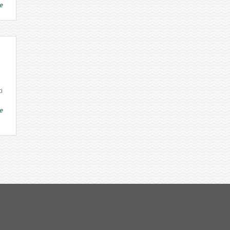
e
i
e