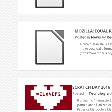
MOZILLA: EQUAL 
Posted in
News
by
Re
A cura di Daniele Scas
molte cose dalla formaz
(https://wiki.mozilla.o
SCRATCH DAY 2016
Posted in
Tecnologia
b
Il prossimo 14 maggio 201
particolare all’utilizzo 
Federica Marocolo e Ma