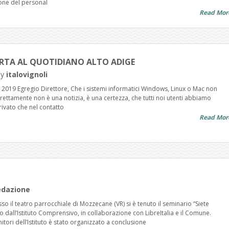
one del personal
Read Mor
ERTA AL QUOTIDIANO ALTO ADIGE
by
italovignoli
2019 Egregio Direttore, Che i sistemi informatici Windows, Linux o Mac non
ettamente non è una notizia, è una certezza, che tutti noi utenti abbiamo
rivato che nel contatto
Read Mor
edazione
 il teatro parrocchiale di Mozzecane (VR) si è tenuto il seminario “Siete
 dall’Istituto Comprensivo, in collaborazione con LibreItalia e il Comune.
nitori dell’Istituto è stato organizzato a conclusione