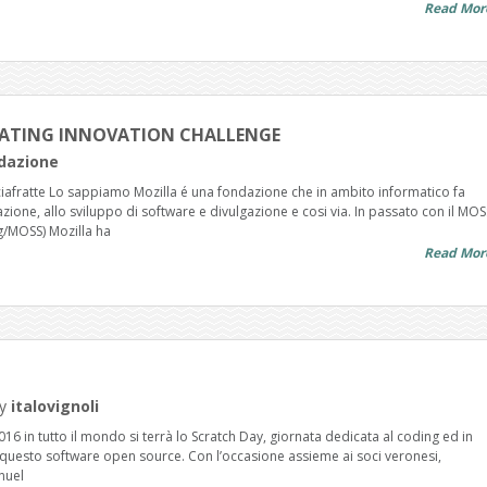
Read Mor
RATING INNOVATION CHALLENGE
dazione
ciafratte Lo sappiamo Mozilla é una fondazione che in ambito informatico fa
ione, allo sviluppo di software e divulgazione e cosi via. In passato con il MOS
rg/MOSS) Mozilla ha
Read Mor
y
italovignoli
6 in tutto il mondo si terrà lo Scratch Day, giornata dedicata al coding ed in
di questo software open source. Con l’occasione assieme ai soci veronesi,
nuel